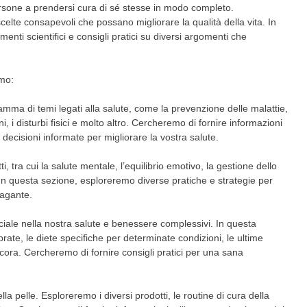
ersone a prendersi cura di sé stesse in modo completo.
celte consapevoli che possano migliorare la qualità della vita. In
enti scientifici e consigli pratici su diversi argomenti che
amo:
mma di temi legati alla salute, come la prevenzione delle malattie,
ni, i disturbi fisici e molto altro. Cercheremo di fornire informazioni
decisioni informate per migliorare la vostra salute.
, tra cui la salute mentale, l’equilibrio emotivo, la gestione dello
e. In questa sezione, esploreremo diverse pratiche e strategie per
pagante.
uciale nella nostra salute e benessere complessivi. In questa
rate, le diete specifiche per determinate condizioni, le ultime
ancora. Cercheremo di fornire consigli pratici per una sana
la pelle. Esploreremo i diversi prodotti, le routine di cura della