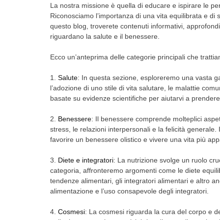
La nostra missione è quella di educare e ispirare le p
Riconosciamo l’importanza di una vita equilibrata e di s
questo blog, troverete contenuti informativi, approfondim
riguardano la salute e il benessere.
Ecco un’anteprima delle categorie principali che tratti
1.
Salute
: In questa sezione, esploreremo una vasta ga
l’adozione di uno stile di vita salutare, le malattie comu
basate su evidenze scientifiche per aiutarvi a prendere 
2.
Benessere
: Il benessere comprende molteplici aspetti
stress, le relazioni interpersonali e la felicità general
favorire un benessere olistico e vivere una vita più ap
3.
Diete e integratori
: La nutrizione svolge un ruolo cr
categoria, affronteremo argomenti come le diete equilib
tendenze alimentari, gli integratori alimentari e altro 
alimentazione e l’uso consapevole degli integratori.
4.
Cosmesi
: La cosmesi riguarda la cura del corpo e del