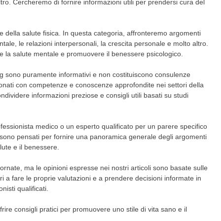
altro. Cercheremo di fornire informazioni utili per prendersi cura del
e della salute fisica. In questa categoria, affronteremo argomenti
tale, le relazioni interpersonali, la crescita personale e molto altro.
re la salute mentale e promuovere il benessere psicologico.
log sono puramente informativi e non costituiscono consulenze
onati con competenze e conoscenze approfondite nei settori della
ondividere informazioni preziose e consigli utili basati su studi
ofessionista medico o un esperto qualificato per un parere specifico
ti sono pensati per fornire una panoramica generale degli argomenti
lute e il benessere.
rnate, ma le opinioni espresse nei nostri articoli sono basate sulle
ri a fare le proprie valutazioni e a prendere decisioni informate in
isti qualificati.
rire consigli pratici per promuovere uno stile di vita sano e il