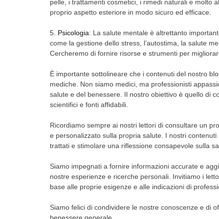
pelle, i trattamenti cosmetici, i rimedi naturali e molto 
proprio aspetto esteriore in modo sicuro ed efficace.
5.
Psicologia
: La salute mentale è altrettanto important
come la gestione dello stress, l’autostima, la salute men
Cercheremo di fornire risorse e strumenti per migliora
È importante sottolineare che i contenuti del nostro b
mediche. Non siamo medici, ma professionisti appassi
salute e del benessere. Il nostro obiettivo è quello di c
scientifici e fonti affidabili.
Ricordiamo sempre ai nostri lettori di consultare un pr
e personalizzato sulla propria salute. I nostri contenu
trattati e stimolare una riflessione consapevole sulla sa
Siamo impegnati a fornire informazioni accurate e aggio
nostre esperienze e ricerche personali. Invitiamo i letto
base alle proprie esigenze e alle indicazioni di profession
Siamo felici di condividere le nostre conoscenze e di off
benessere generale.