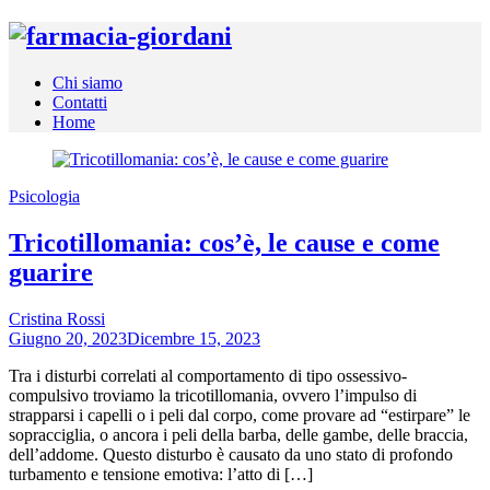
Skip
to
content
Chi siamo
Contatti
Home
Psicologia
Tricotillomania: cos’è, le cause e come
guarire
Cristina Rossi
Giugno 20, 2023
Dicembre 15, 2023
Tra i disturbi correlati al comportamento di tipo ossessivo-
compulsivo troviamo la tricotillomania, ovvero l’impulso di
strapparsi i capelli o i peli dal corpo, come provare ad “estirpare” le
sopracciglia, o ancora i peli della barba, delle gambe, delle braccia,
dell’addome. Questo disturbo è causato da uno stato di profondo
turbamento e tensione emotiva: l’atto di […]