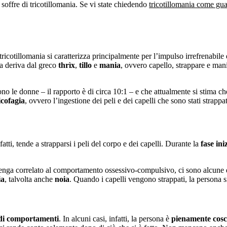
 soffre di tricotillomania. Se vi state chiedendo
tricotillomania come gua
 tricotillomania si caratterizza principalmente per l’impulso irrefrenabile 
ia deriva dal greco
thrìx
,
tillo
e
mania
, ovvero capello, strappare e man
no le donne – il rapporto è di circa 10:1 – e che attualmente si stima c
icofagia
, ovvero l’ingestione dei peli e dei capelli che sono stati strappat
atti, tende a strapparsi i peli del corpo e dei capelli. Durante la
fase ini
enga correlato al comportamento ossessivo-compulsivo, ci sono alcune di
ia
, talvolta anche
noia
. Quando i capelli vengono strappati, la persona s
 di comportamenti
. In alcuni casi, infatti, la persona è
pienamente cosc