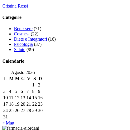
Cristina Rossi
Categorie
Benessere
(71)
Cosmesi
(22)
Diete e Integratori
(16)
Psicologia
(37)
Salute
(99)
Calendario
Agosto 2026
L
M
M
G
V
S
D
1
2
3
4
5
6
7
8
9
10
11
12
13
14
15
16
17
18
19
20
21
22
23
24
25
26
27
28
29
30
31
« Mag