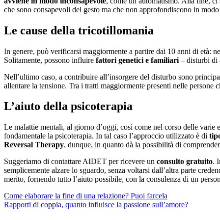
avviene in modo inconsapevole
, come un automatismo. Alla fine, ci
che sono consapevoli del gesto ma che non approfondiscono in modo int
Le cause della tricotillomania
In genere, può verificarsi maggiormente a partire dai 10 anni di età: n
Solitamente, possono influire
fattori genetici e familiari
– disturbi di
Nell’ultimo caso, a contribuire all’insorgere del disturbo sono princi
allentare la tensione. Tra i tratti maggiormente presenti nelle persone c
L’aiuto della psicoterapia
Le malattie mentali, al giorno d’oggi, così come nel corso delle varie
fondamentale la psicoterapia. In tal caso l’approccio utilizzato è di
tip
Reversal Therapy
, dunque, in quanto dà la possibilità di comprendere 
Suggeriamo di contattare AIDET per ricevere un
consulto gratuito
. 
semplicemente alzare lo sguardo, senza voltarsi dall’altra parte credend
merito, fornendo tutto l’aiuto possibile, con la consulenza di un perso
Post
Come elaborare la fine di una relazione? Puoi farcela
Rapporti di coppia, quanto influisce la passione sull’amore?
navigation