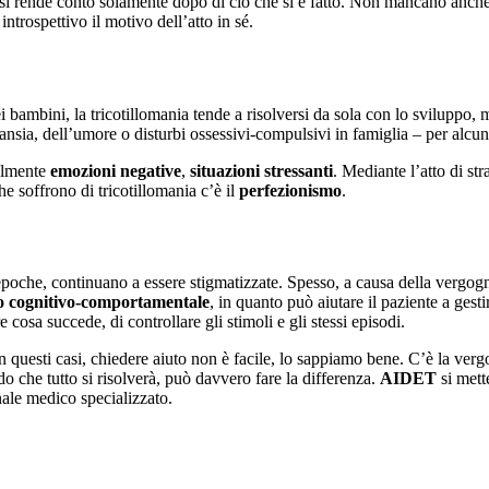
 si rende conto solamente dopo di ciò che si è fatto. Non mancano anche 
rospettivo il motivo dell’atto in sé.
ei bambini, la tricotillomania tende a risolversi da sola con lo sviluppo,
 ansia, dell’umore o disturbi ossessivi-compulsivi in famiglia – per alcu
palmente
emozioni negative
,
situazioni stressanti
. Mediante l’atto di st
he soffrono di tricotillomania c’è il
perfezionismo
.
 epoche, continuano a essere stigmatizzate. Spesso, a causa della vergog
o cognitivo-comportamentale
, in quanto può aiutare il paziente a gest
cosa succede, di controllare gli stimoli e gli stessi episodi.
In questi casi, chiedere aiuto non è facile, lo sappiamo bene. C’è la verg
o che tutto si risolverà, può davvero fare la differenza.
AIDET
si mett
nale medico specializzato.