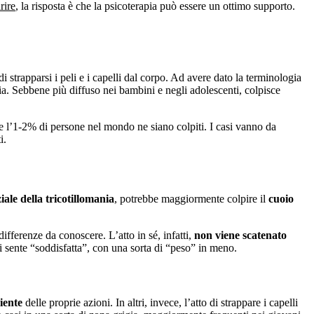
rire
, la risposta è che la psicoterapia può essere un ottimo supporto.
di strapparsi i peli e i capelli dal corpo. Ad avere dato la terminologia
ia. Sebbene più diffuso nei bambini e negli adolescenti, colpisce
he l’1-2% di persone nel mondo ne siano colpiti. I casi vanno da
i.
ziale della tricotillomania
, potrebbe maggiormente colpire il
cuoio
fferenze da conoscere. L’atto in sé, infatti,
non viene scatenato
i sente “soddisfatta”, con una sorta di “peso” in meno.
iente
delle proprie azioni. In altri, invece, l’atto di strappare i capelli