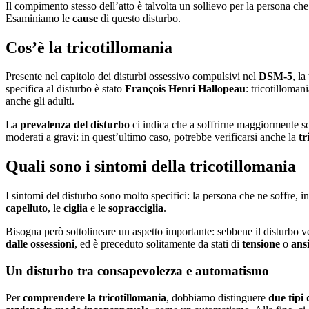
Il compimento stesso dell’atto è talvolta un sollievo per la persona che
Esaminiamo le
cause
di questo disturbo.
Cos’è la tricotillomania
Presente nel capitolo dei disturbi ossessivo compulsivi nel
DSM-5
, la
specifica al disturbo è stato
François Henri Hallopeau
: tricotilloman
anche gli adulti.
La
prevalenza del disturbo
ci indica che a soffrirne maggiormente so
moderati a gravi: in quest’ultimo caso, potrebbe verificarsi anche la
tr
Quali sono i sintomi della tricotillomania
I sintomi del disturbo sono molto specifici: la persona che ne soffre, inf
capelluto
, le
ciglia
e le
sopracciglia
.
Bisogna però sottolineare un aspetto importante: sebbene il disturbo v
dalle ossessioni
, ed è preceduto solitamente da stati di
tensione
o
ans
Un disturbo tra consapevolezza e automatismo
Per
comprendere la tricotillomania
, dobbiamo distinguere
due tipi