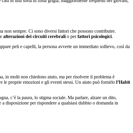
casi in una sorta di zona grigia, maggiormente frequenti nei giovani,
 ma non sempre. Ci sono diversi fattori che possono contribuire.
ne
alterazioni dei circuiti cerebrali
o per
fattori psicologici
.
rappare peli e capelli, la persona avverte un immediato sollievo, così da
na, in molti non chiedono aiuto, ma per risolvere il problema è
ire le proprie emozioni e gli eventi stessi. Un aiuto può fornirlo
l’Habit
ogna, c’è la paura, lo stigma sociale. Ma parlare, alzare un dito,
e a disposizione per rispondere a qualsiasi dubbio o domanda in