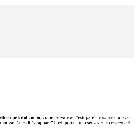
lli o i peli dal corpo
, come provare ad “estirpare” le sopracciglia, o
otiva: l’atto di “strappare” i peli porta a una sensazione crescente di