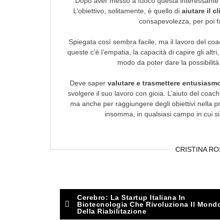
Dopo aver messo a fuoco questa interessante f
L’obiettivo, solitamente, è quello di
aiutare il 
consapevolezza, per poi fa
Spiegata così sembra facile, ma il lavoro del coa
queste c’è l’empatia, la capacità di capire gli altri
modo da poter dare la possibilità 
Deve saper
valutare e trasmettere entusiasm
svolgere il suo lavoro con gioia. L’aiuto del coach
ma anche per raggiungere degli obiettivi nella pro
insomma, in qualsiasi campo in cui si
CRISTINA RO
Post
Cerebro: La Startup Italiana In
Biotecnologia Che Rivoluziona Il Mond
Della Riabilitazione
navigation