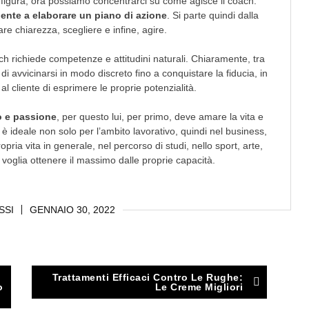
igura, ora possiamo concentrarci su come agisce il coach.
cliente a elaborare un piano di azione
. Si parte quindi dalla
re chiarezza, scegliere e infine, agire.
ch richiede competenze e attitudini naturali. Chiaramente, tra
, di avvicinarsi in modo discreto fino a conquistare la fiducia, in
al cliente di esprimere le proprie potenzialità.
o e passione
, per questo lui, per primo, deve amare la vita e
 è ideale non solo per l’ambito lavorativo, quindi nel business,
pria vita in generale, nel percorso di studi, nello sport, arte,
 voglia ottenere il massimo dalle proprie capacità.
SSI
GENNAIO 30, 2022
Trattamenti Efficaci Contro Le Rughe:
o
Le Creme Migliori