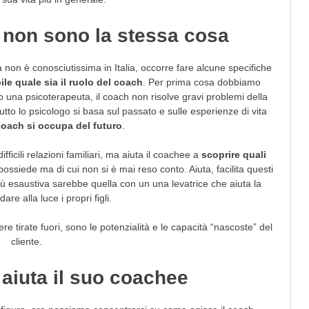
 non sono la stessa cosa
non è conosciutissima in Italia, occorre fare alcune specifiche
le quale sia il ruolo del coach
. Per prima cosa dobbiamo
 una psicoterapeuta, il coach non risolve gravi problemi della
tto lo psicologo si basa sul passato e sulle esperienze di vita
 coach si occupa del futuro
.
fficili relazioni familiari, ma aiuta il coachee a
scoprire quali
ossiede ma di cui non si è mai reso conto. Aiuta, facilita questi
ù esaustiva sarebbe quella con un una levatrice che aiuta la
are alla luce i propri figli.
e tirate fuori, sono le potenzialità e le capacità “nascoste” del
cliente.
aiuta il suo coachee