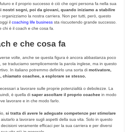
 futuro e il proprio successo è ciò che ogni persona fa nella sua
nostri sogni, poi da giovani, quando iniziamo a stabilire
 organizziamo la nostra carriera. Non per tutti, però, questo
oggi il
coaching life business
sta riscuotendo grande successo.
 chi è il coach e che cosa fa.
ach e che cosa fa
diverse volte, anche se questa figura è ancora abbastanza poco
, se traduciamo semplicemente la parola inglese, ma in questo
rtivo. In italiano potremmo definirlo una sorta di
motivatore,
te, chiamato coachee, a esplorare se stesso.
necessari a lavorare sulle proprie potenzialità o debolezze. La
uindi, è quella di
saper ascoltare il proprio coachee
in modo
eve lavorare e in che modo farlo.
rio,
si tratta di avere le adeguate competenze per stimolare
aiutarlo a lavorare sugli aspetti della sua vita. Solo in questo
decisioni veramente efficaci per la sua carriera e per diversi
 sua vita più in generale.