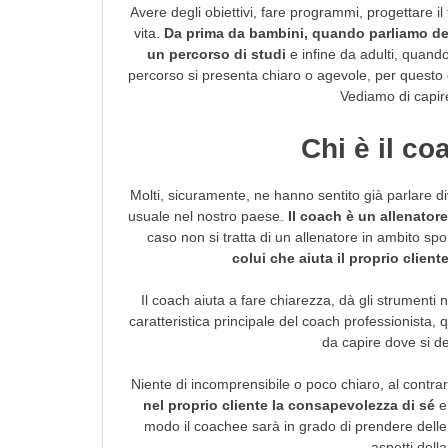
Avere degli obiettivi, fare programmi, progettare il
vita.
Da prima da bambini, quando parliamo dei 
un percorso di studi
e infine da adulti, quando
percorso si presenta chiaro o agevole, per questo 
Vediamo di capire
Chi è il co
Molti, sicuramente, ne hanno sentito già parlare 
usuale nel nostro paese.
Il coach è un allenatore
caso non si tratta di un allenatore in ambito spo
colui che aiuta il proprio clien
Il coach aiuta a fare chiarezza, dà gli strumenti 
caratteristica principale del coach professionista, q
da capire dove si d
Niente di incomprensibile o poco chiaro, al contra
nel proprio cliente la consapevolezza di sé
e 
modo il coachee sarà in grado di prendere delle 
aspetti della