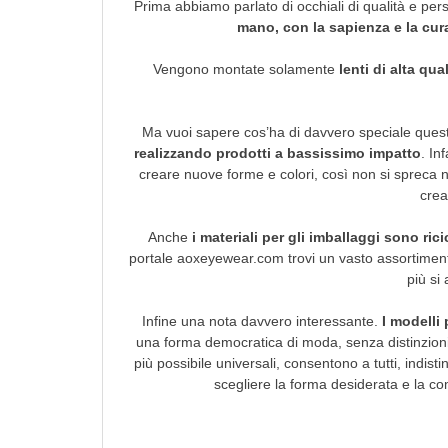
Prima abbiamo parlato di occhiali di qualità e pers
mano, con la sapienza e la cura
Vengono montate solamente
lenti di alta qual
Ma vuoi sapere cos’ha di davvero speciale que
realizzando prodotti a bassissimo impatto
. In
creare nuove forme e colori, così non si spreca 
crea
Anche
i materiali per gli imballaggi sono rici
portale aoxeyewear.com trovi un vasto assortimento
più si 
Infine una nota davvero interessante.
I modelli
una forma democratica di moda, senza distinzioni.
più possibile universali, consentono a tutti, ind
scegliere la forma desiderata e la co