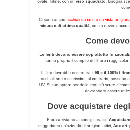
ovale. Infine, con un
viso squadrato
, bisogna sce
come
Ci sono anche
occhiali da sole e da vista artigiana
misura e di ottima qualità
, senza doversi accon
Come devon
Le lenti devono essere soprattutto funzionali
hanno proprio il compito di filtrare i raggi sola
Il filtro dovrebbe essere tra il
99 e il 100% filtra
occhiali neri o scurissimi, al contrario, possono a
UV. Si può optare per delle lenti più scure d’estate
dovrebbero essere utiliz
Dove acquistare degli
E ora arriviamo ai consigli pratici.
Acquistare
suggeriamo un’azienda di artigiani ottici,
Aox artig