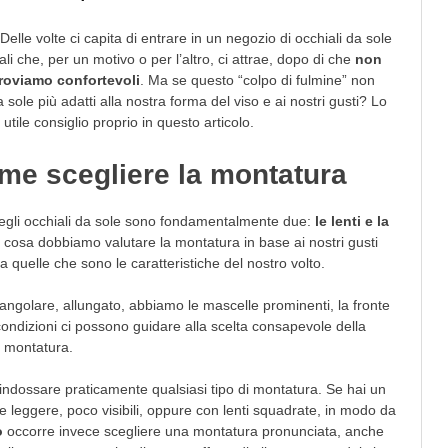
Delle volte ci capita di entrare in un negozio di occhiali da sole
ali che, per un motivo o per l’altro, ci attrae, dopo di che
non
 troviamo confortevoli
. Ma se questo “colpo di fulmine” non
sole più adatti alla nostra forma del viso e ai nostri gusti? Lo
ile consiglio proprio in questo articolo.
ome scegliere la montatura
a degli occhiali da sole sono fondamentalmente due:
le lenti e la
a cosa dobbiamo valutare la montatura in base ai nostri gusti
 quelle che sono le caratteristiche del nostro volto.
riangolare, allungato, abbiamo le mascelle prominenti, la fronte
condizioni ci possono guidare alla scelta consapevole della
montatura.
 indossare praticamente qualsiasi tipo di montatura. Se hai un
e leggere, poco visibili, oppure con lenti squadrate, in modo da
o
occorre invece scegliere una montatura pronunciata, anche