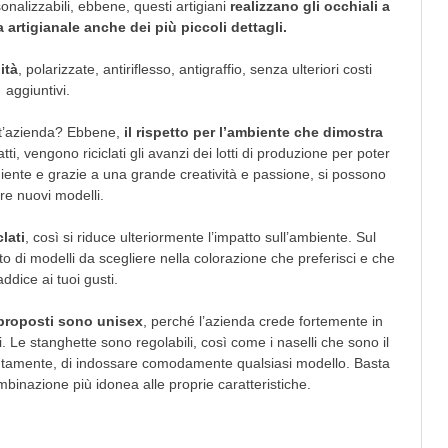
onalizzabili, ebbene, questi artigiani
realizzano gli occhiali a
 artigianale anche dei più piccoli dettagli.
ità
, polarizzate, antiriflesso, antigraffio, senza ulteriori costi
aggiuntivi.
st’azienda? Ebbene,
il rispetto per l’ambiente che dimostra
fatti, vengono riciclati gli avanzi dei lotti di produzione per poter
niente e grazie a una grande creatività e passione, si possono
re nuovi modelli.
clati
, così si riduce ulteriormente l’impatto sull’ambiente. Sul
 di modelli da scegliere nella colorazione che preferisci e che
addice ai tuoi gusti.
 proposti sono unisex
, perché l’azienda crede fortemente in
 Le stanghette sono regolabili, così come i naselli che sono il
istintamente, di indossare comodamente qualsiasi modello. Basta
mbinazione più idonea alle proprie caratteristiche.