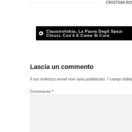
CRISTINA RO
Post
Claustrofobia, La Paura Degli Spazi
Chiusi, Cos’è E Come Si Cura
navigation
Lascia un commento
Il tuo indirizzo email non sarà pubblicato.
I campi obbli
Commento
*